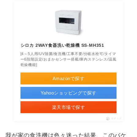
シロカ 2WAY食器洗い乾燥機 SS-MH351
[4～5人用/UV除菌/食洗機/工事不要/分岐水栓可/タイマ
ー6段階設定/おまかセンサー搭載/庫内ステンレス/温風
乾燥機能]
Amazonで探す
Yahooショッピングで探す
楽天市場で探す
ポチップ
我が家の食洗機は色々迷った結果、このバケ